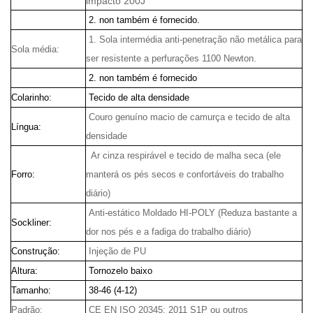
impacto 200J
2. non também é fornecido.
1. Sola intermédia anti-penetração não metálica para
Sola média:
ser resistente a perfurações 1100 Newton.
2. non também é fornecido
Colarinho:
Tecido de alta densidade
Couro genuíno macio de camurça e tecido de alta
Língua:
densidade
Ar cinza respirável e tecido de malha seca (ele
Forro:
manterá os pés secos e confortáveis ​​do trabalho
diário)
Anti-estático Moldado HI-POLY (Reduza bastante a
Sockliner:
dor nos pés e a fadiga do trabalho diário)
Construção:
Injeção de PU
Altura:
Tornozelo baixo
Tamanho:
38-46 (4-12)
Padrão:
CE EN ISO 20345: 2011 S1P ou outros