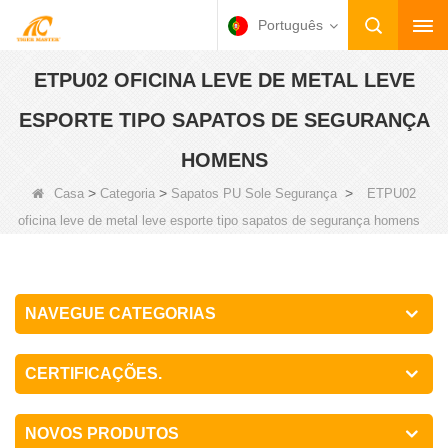
Português
ETPU02 OFICINA LEVE DE METAL LEVE
ESPORTE TIPO SAPATOS DE SEGURANÇA
HOMENS
>
>
>
Casa
Categoria
Sapatos PU Sole Segurança
ETPU02
oficina leve de metal leve esporte tipo sapatos de segurança homens
NAVEGUE CATEGORIAS
CERTIFICAÇÕES.
NOVOS PRODUTOS