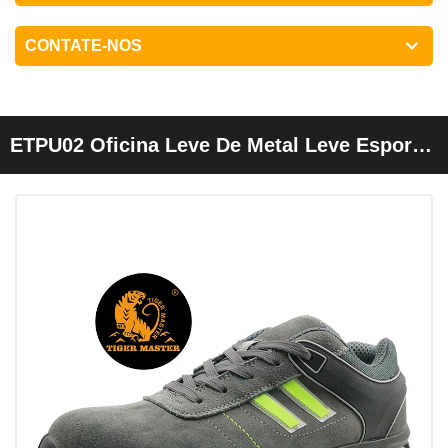
CONTATE-NOS
ETPU02 Oficina Leve De Metal Leve Esporte
Tipo Sapatos De Segurança Homens