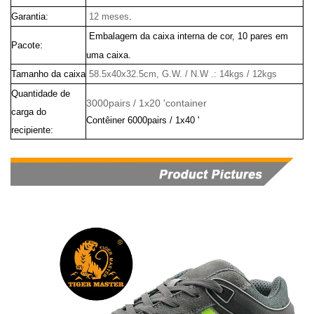
Garantia:
12 meses
.
Embalagem da caixa interna de cor, 10 pares em
Pacote:
uma caixa.
Tamanho da caixa
58.5x40x32.5cm, G.W. / N.W .: 14kgs / 12kgs
Quantidade de
3000pairs / 1x20 'container
carga do
Contêiner 6000pairs / 1x40 '
recipiente: