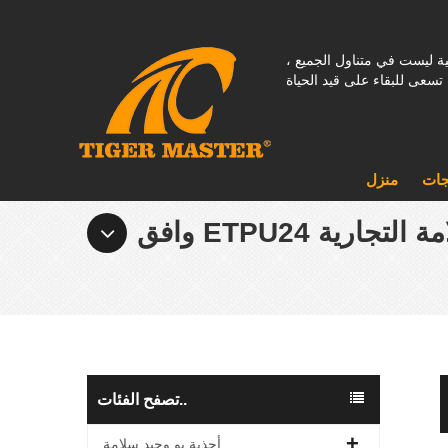
نية ليست في متناول الجميع ،
جات
منزل
تصفح الفئات..
أحذية بو وحيد سلامة