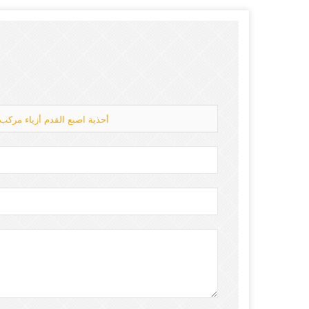
وافق ETPU24 النمر سيد العلامة التجارية CE أحذية اصبع ا