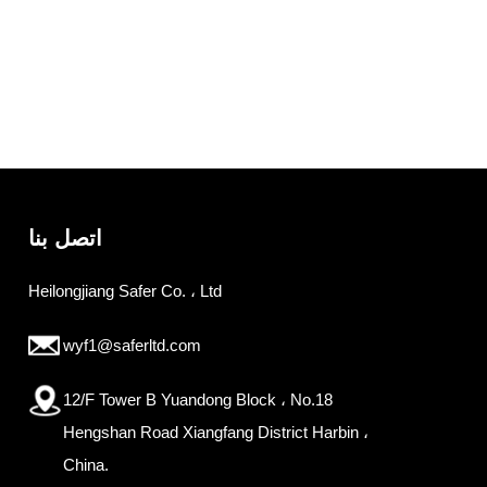
اتصل بنا
Heilongjiang Safer Co. ، Ltd
wyf1@saferltd.com
12/F Tower B Yuandong Block ، No.18
Hengshan Road Xiangfang District Harbin ،
China.