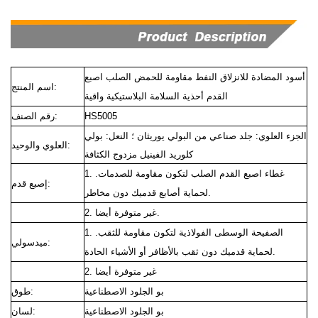
أسود المضادة للانزلاق النفط مقاومة للحمض الصلب اصبع
اسم المنتج:
القدم أحذية السلامة البلاستيكية واقية
HS5005
رقم الصنف:
الجزء العلوي: جلد صناعي من البولي يوريثان ؛ النعل: بولي
العلوي والوحيد:
كلوريد الفينيل مزدوج الكثافة
1. غطاء اصبع القدم الصلب لتكون مقاومة للصدمات.
إصبع قدم:
لحماية أصابع قدميك دون مخاطر.
2. غير متوفرة أيضا.
1. الصفيحة الوسطى الفولاذية لتكون مقاومة للثقب.
ميدسولي:
لحماية قدميك دون ثقب بالأظافر أو الأشياء الحادة.
2. غير متوفرة أيضا
بو الجلود الاصطناعية
طوق:
بو الجلود الاصطناعية
لسان: