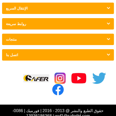
الإنتقال السريع
روابط سريعة
منتجات
اتصل بنا
الروابط :
حقوق الطبع والنشر @ 2013 - 2016 | فورميك | 0086-
13936186368 | wyf1@saferltd.com