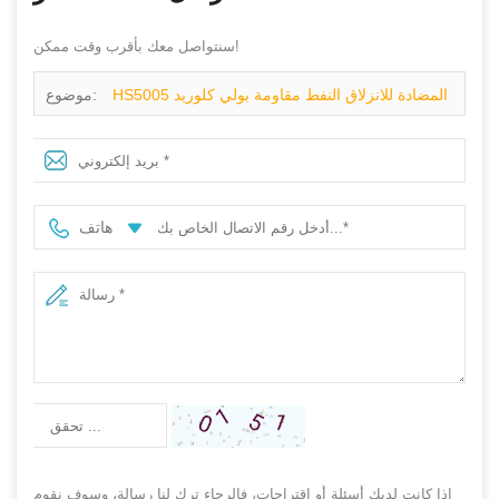
سنتواصل معك بأقرب وقت ممكن!
HS5005 المضادة للانزلاق النفط مقاومة بولي كلوريد
موضوع:
الفينيل الوحيد الصلب ثقب اصبع القدم أحذية السلامة البلاستيكية
واقية رخيصة
هاتف
إذا كانت لديك أسئلة أو اقتراحات، فالرجاء ترك لنا رسالة، وسوف نقوم