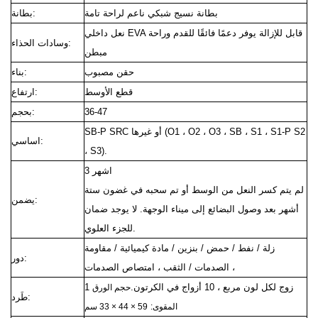
بطانة نسيج شبكي ناعم لراحة تامة
بطانة:
نعل داخلي EVA قابل للإزالة يوفر دعمًا فائقًا للقدم وراحة
وسادات الحذاء:
مبطن
حقن مصبوب
بناء:
قطع الأوسط
ارتفاع:
36-47
بحجم:
SB-P SRC أو غيرها (O1 ، O2 ، O3 ، SB ، S1 ، S1-P S2
اساسي:
، S3).
3 اشهر
لم يتم كسر النعل من الوسط أو تم سحبه في غضون ستة
يضمن:
أشهر بعد وصول البضائع إلى ميناء الوجهة.
لا يوجد ضمان
للجزء العلوي.
زلة / نفط / حمض / بنزين / مادة كيميائية / مقاومة
دور:
الصدمات / الثقب ، امتصاص الصدمات ،
1 زوج لكل لون مربع ، 10 أزواج في الكرتون.
حجم الورق
طَرد:
المقوى:
59 × 44 × 33 سم