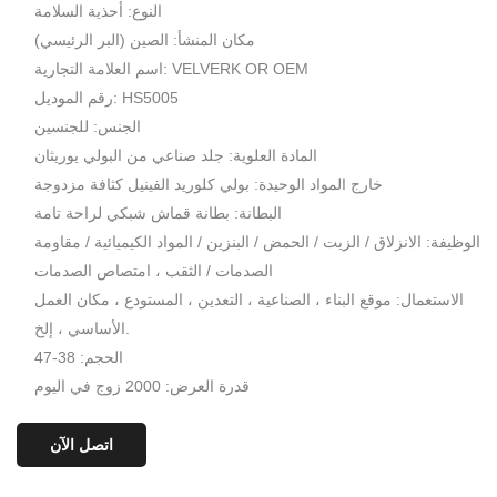
النوع: أحذية السلامة
مكان المنشأ: الصين (البر الرئيسي)
اسم العلامة التجارية: VELVERK OR OEM
رقم الموديل: HS5005
الجنس: للجنسين
المادة العلوية: جلد صناعي من البولي يوريثان
خارج المواد الوحيدة: بولي كلوريد الفينيل كثافة مزدوجة
البطانة: بطانة قماش شبكي لراحة تامة
الوظيفة: الانزلاق / الزيت / الحمض / البنزين / المواد الكيميائية / مقاومة
الصدمات / الثقب ، امتصاص الصدمات
الاستعمال: موقع البناء ، الصناعية ، التعدين ، المستودع ، مكان العمل
الأساسي ، إلخ.
الحجم: 38-47
قدرة العرض: 2000 زوج في اليوم
اتصل الآن