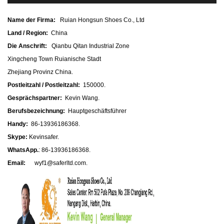
Name der Firma:
Ruian Hongsun Shoes Co., Ltd
Land / Region:
China
Die Anschrift:
Qianbu Qitan Industrial Zone
Xingcheng Town Ruianische Stadt
Zhejiang Provinz China.
Postleitzahl / Postleitzahl:
150000.
Gesprächspartner:
Kevin Wang.
Berufsbezeichnung:
Hauptgeschäftsführer
Handy:
86-13936186368.
Skype:
Kevinsafer.
WhatsApp.
: 86-13936186368.
Email:
wyf1@saferltd.com.