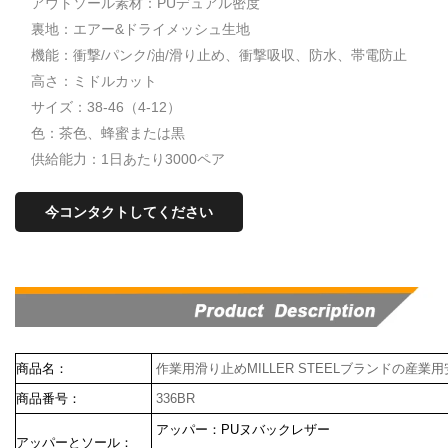
アウトソール素材：PUデュアル密度
裏地：エアー&ドライメッシュ生地
機能：衝撃/パンク/油/滑り止め、衝撃吸収、防水、帯電防止
高さ：ミドルカット
サイズ：38-46（4-12）
色：茶色、蜂蜜または黒
供給能力：1日あたり3000ペア
今コンタクトしてください
商品名：
作業用滑り止めMILLER STEELブランドの産業
商品番号：
336BR
アッパー：PUヌバックレザー
アッパーとソール：