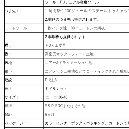
ソール：PUデュアル密度ソール
1.耐衝撃性200ジュールのスチールトゥキャッ
つま先：
2.非鉄のつま先も提供されます。
ミッドソール：
1.耐パンク性1100ニュートンの鋼板。
2.非鋼板も提供されます
襟：
PU人工皮革
舌：
高密度オックスフォード生地
裏地：
エアー&ドライメッシュ生地
靴下：
エアメッシュ生地などでコーティングされた成形E
建設：
PU注入
高さ：
ミドルカット
サイズ：
ユーロ
38-46
標準：
SB-P SRCまたはその他
保証：
6ヵ月
パッケージ：
カラーインナーボックスパッキング、カートンで1