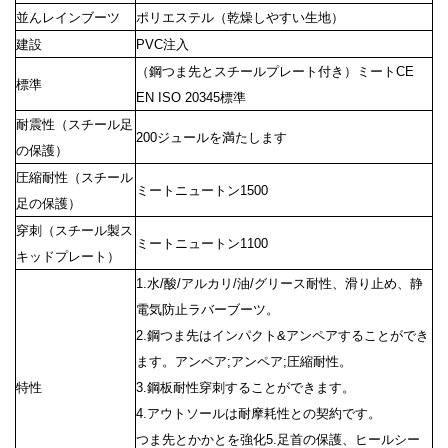
並んレインブーツ
ポリエステル（乾燥しやすい生地）
建設
PVC注入
（鋼つま先とスチールプレート付き）ミートCE
標準
EN ISO 20345標準
耐震性（スチール足
200ジュールを満たします
の保護）
圧縮耐性（スチール
ミートニュートン1500
足の保護）
穿刺（スチール製ス
ミートニュートン1100
キッドプレート）
1.水/酸/アルカリ/油/グリース耐性、滑り止め、静
電気防止ラバーブーツ。
2.鋼つま先はインパクト&アンペアすることができ
ます。アンペア;アンペア;圧縮耐性。
特性
3.鋼板耐性穿刺することができます。
4.アウトソールは耐摩耗性との契約です。
つま先とかかとを強化5.足首の保護、ヒールシー