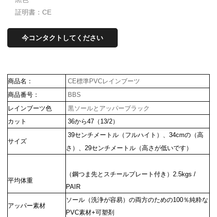
証明書：CE
今コンタクトしてください
商品名：
CE標準PVCレインブーツ
商品番号：
BBS
レインブーツ色
黒ソールとアッパーブラック
カット
36から47（13/2）
39センチメートル（フルハイト）、34cmの（高
サイズ
さ）、29センチメートル（高さが低いです）
（鋼つま先とスチールプレート付き）2.5kgs /
平均体重
PAIR
ソール（洗浄が容易）の両方のための100％純粋な
アッパー素材
PVC素材+可塑剤