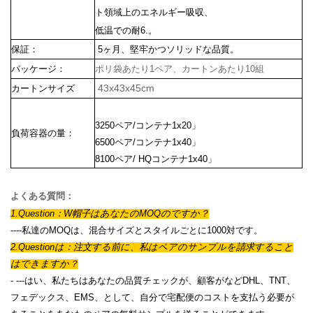
ト領域上のエネルギー吸収、
低温での耐6.。
保証：
5ヶ月、堅牢かつソリッドな品質。
パッケージ：
ポリ袋あたり1ペア、カートンあたり10組
43x43x45cm
カートンサイズ
3250ペア/コンテナ1x20」
負荷容器の量：
6500ペア/コンテナ1x40」
8100ペア/ HQコンテナ1x40」
よくある質問：
1.Question：W
帽子はあなたのMOQのですか？
----私達のMOQは、混合サイズとスタイルごとに1000対です。
2.Questionは：注文する前に、私はペアのサンプルを請求すること
はできますか？
-
---はい、私たちはあなたの品質チェックが、顧客がなどDHL、TNT、
フェデックス、EMS、として、自分で宅配便のコストを支払う必要が