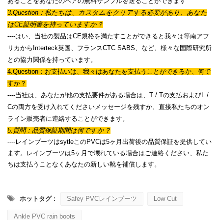
あることをあなたのペアの無料サンプルを送ることができます
3.Question：私たちは、カスタムをクリアする必要があり、あなた
はCE証明書を持っていますか？
----はい、当社の製品はCE規格を満たすことができると我々は等南アフ
リカからInterteck英国、フランスCTC SABS、など、様々な国際研究所
との協力関係を持っています。
4.Question：お支払いは、我々はあなたを支払うことができるか、何で
すか？
----当社は、あなたが他の支払要件がある場合は、T / Tの支払およびL /
Cの両方を受け入れてくださいメッセージを残すか、直接私たちのオン
ライン販売者に連絡することができます。
5.質問：品質保証期間は何ですか？
----レインブーツはsytleこのPVCは5ヶ月出荷後の品質保証を提供してい
ます。レインブーツは5ヶ月で壊れている場合はご連絡ください、私た
ちは支払うことなくあなたの新しい靴を補償します。
ホットタグ :
Safey PVCレインブーツ
Low Cut
Ankle PVC rain boots