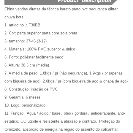
China vendas diretas da fábrica barato preto pvc segurança glitter
chuva bota
1. artigo no .: F30BB
2. Cor: parte superior preta com sola preta
3. tamanho: 37-46 (3-12)
4. Materiais: 100% PVC superior & único
5. Forro: poliéster facilmente seco
6. Altura: 38,5 cm (média)
7. A média de peso: 1.8kgs / pr (não segurança), 1.9kgs / pr (apenas
com biqueira de aço), 2.0kgs / pr (com biqueira de aço & chapa de aço)
8. Construção: injeção de PVC
9. Garantia: 6 meses
10. Logo: personalizado
11. Função:
Água / ácido / base / óleo / gordura / antiderrapante, anti-
estático. O
O utsole é resistente à abrasão e contrato.
Proteção do
tornozelo, absorção de energia na região do assento do calcanhar,