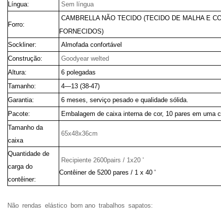
Língua:
Sem língua
CAMBRELLA NÃO TECIDO (TECIDO DE MALHA E 
Forro:
FORNECIDOS)
Sockliner:
Almofada confortável
Construção:
Goodyear welted
Altura:
6 polegadas
Tamanho:
4—13 (38-47)
Garantia:
6 meses, serviço pesado e qualidade sólida.
Pacote:
Embalagem de caixa interna de cor, 10 pares em uma c
Tamanho da
65x48x36cm
caixa
Quantidade de
Recipiente 2600pairs / 1x20 '
carga do
Contêiner de 5200 pares / 1 x 40 '
contêiner:
Não
rendas
elástico
bom ano
trabalhos
sapatos: