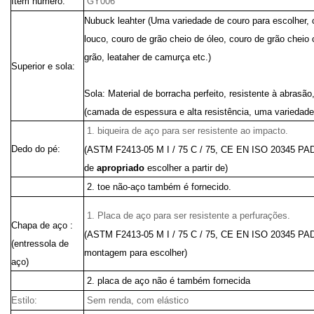
Item número:
GY006
Nubuck leahter (
Uma variedade de
couro para escolher,
louco, couro de grão cheio de óleo, couro de grão cheio
grão, leataher de camurça etc.)
Superior e sola:
Sola: Material de borracha perfeito, resistente à abrasão
(camada de espessura e alta resistência, uma variedade 
1. biqueira de aço para ser resistente ao impacto.
Dedo do pé:
(ASTM F2413-05 M I / 75 C / 75, CE EN ISO 20345 P
de
apropriado
escolher a partir de)
2. toe não-aço também é fornecido.
1. Placa de aço para ser resistente a perfurações.
Chapa de aço :
(ASTM F2413
-05 M I / 75 C / 75, CE EN ISO 20345 P
(entressola de
montagem para escolher)
aço)
2. placa de aço não é também fornecida
Estilo:
Sem renda, com elástico