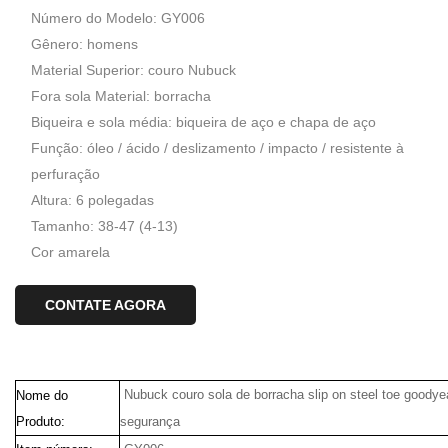
Número do Modelo: GY006
Gênero: homens
Material Superior: couro Nubuck
Fora sola Material: borracha
Biqueira e sola média: biqueira de aço e chapa de aço
Função: óleo / ácido / deslizamento / impacto / resistente à
perfuração
Altura: 6 polegadas
Tamanho: 38-47 (4-13)
Cor amarela
CONTATE AGORA
Nubuck couro sola de borracha slip on steel toe goodye
Nome do
Produto:
segurança