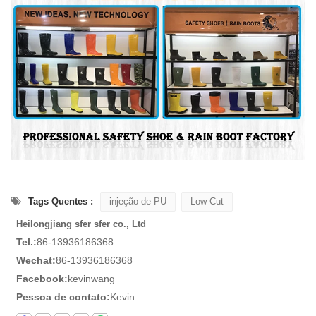
Tags Quentes :
injeção de PU
Low Cut
Heilongjiang sfer sfer co., Ltd
Tel.:
86-13936186368
Wechat:
86-13936186368
Facebook:
kevinwang
Pessoa de contato:
Kevin