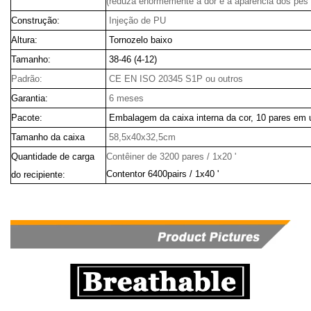
(reduza enormemente a dor e a aparência dos pés d
Construção:
Injeção de PU
Altura:
Tornozelo baixo
Tamanho:
38-46 (4-12)
Padrão:
CE EN ISO 20345 S1P ou outros
Garantia:
6 meses
Pacote:
Embalagem da caixa interna da cor, 10 pares em 
Tamanho da caixa
58,5x40x32,5cm
Quantidade de carga
Contêiner de 3200 pares / 1x20 '
Contentor 6400pairs / 1x40 '
do recipiente: