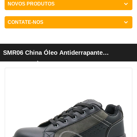
NOVOS PRODUTOS
CONTATE-NOS
SMR06 China Óleo Antiderrapante
Resistente À Estática Segurança Homens
Sapatos Esporte