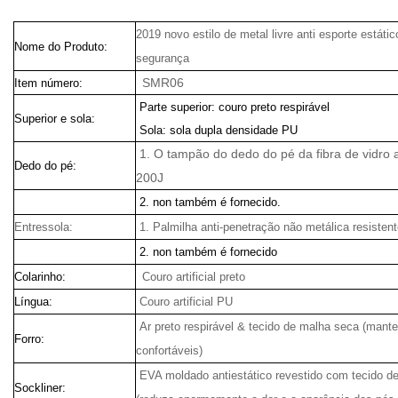
2019 novo estilo de metal livre anti esporte estáti
Nome do Produto:
segurança
SMR06
Item número:
Parte superior: couro preto respirável
Superior e sola:
Sola: sola dupla densidade PU
1. O tampão do dedo do pé da fibra de vidro a
Dedo do pé:
200J
2. non também é fornecido.
Entressola:
1. Palmilha anti-penetração não metálica resisten
2. non também é fornecido
Colarinho:
Couro artificial preto
Língua:
Couro artificial PU
Ar preto respirável & tecido de malha seca (mant
Forro:
confortáveis)
EVA moldado antiestático revestido com tecido d
Sockliner: