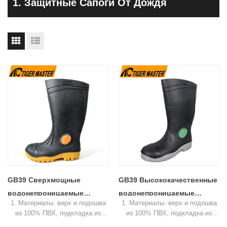
1. Защитные Сапоги От Дождя
GB39 Сверхмощные
GB39 Высококачественные
водонепроницаемые
водонепроницаемые
1. Материалы: верх и подошва
1. Материалы: верх и подошва
сапоги со стальным носком
резиновые резиновые
из 100% ПВХ, подкладка из
из 100% ПВХ, подкладка из
и стальной межподошвой,
сапоги со стальным носком
легкосохнущего полиэстера.
легкосохнущего полиэстера.