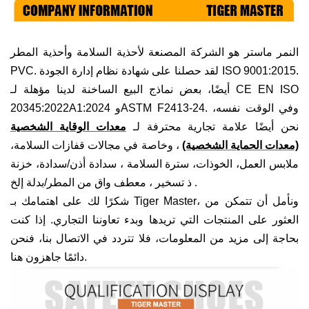
النمر ماستر هو
الشركة المصنعة لأحذية السلامة وأحذية المطر
PVC. لقد حصلنا على شهادة نظام إدارة الجودة ISO 9001:2015.
أيضًا، بعض نماذج البيع الساخنة لدينا مؤهلة لـ CE EN ISO
20345:2022A1:2024 وASTM F2413-24. وفي الوقت نفسه،
نحن أيضًا علامة تجارية محترفة لـ
معدات الوقاية الشخصية
(معدات الحماية الشخصية)
، وخاصة في مجالات
قفازات السلامة،
ملابس العمل، الخوذات،
سترة السلامة
، سدادة أذن/سدادة، خزنة
.
ذ تسخير
، معطف واق من المطر/بدلة
إلخ
شكرًا لك على اهتمامك بـ Tiger Master، ونأمل أن تتمكن من
العثور على المنتجات التي تريدها وبدء تعاوننا التجاري. إذا كنت
بحاجة إلى مزيد من المعلومات، فلا تتردد في الاتصال بنا، فنحن
دائمًا جاهزون هنا.