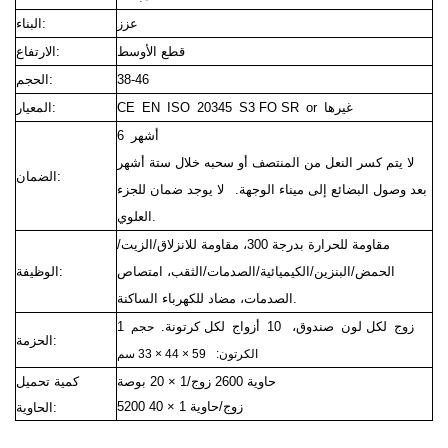
عزز
البناء:
قطع الأوسط
الارتفاع:
38-46
الحجم:
CE EN ISO 20345 S3 FO SR or غيرها
المعيار:
6 أشهر
لا يتم كسر النعل من المنتصف أو سحبه خلال ستة أشهر
الضمان:
بعد وصول البضائع إلى ميناء الوجهة.
لا يوجد ضمان للجزء
العلوي.
مقاومة للحرارة بدرجة 300، مقاومة للانزلاق/الزيت/
الحمض/البنزين/الكيميائية/الصدمات/الثقب، امتصاص
الوظيفة:
الصدمات، مضاد للكهرباء الساكنة.
1 زوج لكل لون صندوق، 10 أزواج لكل كرتونة.
حجم
الحزمة:
الكرتون:
59 × 44 × 33 سم
حاوية 2600 زوج/1 × 20 بوصة
كمية تحميل
5200 زوج/حاوية 1 × 40
الحاوية: