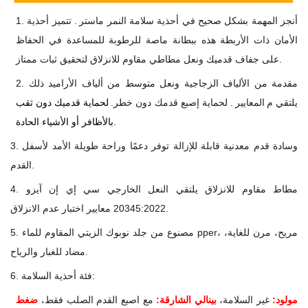
أنجز المهمة بشكل صحيح في
أحذية سلامة النمر ماستر
. تتميز أحذية
1.
الأمان ذات الأربطة هذه ببطانة ماصة للرطوبة للمساعدة في الحفاظ
على جفاف قدميك ونعل مطاطي مقاوم للانزلاق لتحقيق ثبات ممتاز.
2. مقدمة من الألياف الزجاجية ونعل متوسط من ألياف الأراميد
ذلك
يلتقي
م
المعايير
.
لحماية إصبع قدمك دون خطر.
لحماية قدميك دون ثقب
بالأظافر أو الأشياء الحادة.
3. وسادة قدم معدنية قابلة للإزالة توفر دعمًا وراحة طويلة الأمد لأسفل
القدم.
4. مطاط مقاوم للانزلاق
يلتقي النعل الخارجي
سي إي إن آيزو
معايير اختبار عدم الانزلاق.
20345:2022
pper، مريح، مرن للغاية،
5. مصنوع من جلد نوبوك الزيتي المقاوم للماء
مضاد للغبار والرياح.
6. فئة أحذية السلامة:
مولود:
غير السلامة،
بينالي الشارقة:
مع اصبع القدم الصلب فقط،
ضغط