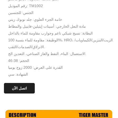
رقم الموديل: TM1002
الجنس: للجنسين
خامة الجزء العلوي: جلد نوبوك زيتي
مادة النعل الخارجي: أسيتات إيثيلين-فاينيل والمطاط
البطانة: نسيج شبكي ناعم وجوارب مقاومة للماء بالداخل
الوظيفة: مقاومة للماء بنسبة 100%، HRO، الزيت/البنزين/الكيماويات/
الانزلاق/الصدمات/الثقب.
الاستعمال: البناء، النفط والغاز الصناعي، التعدين الخ.
الحجم: 38-46
القدرة على العرض: 2000 زوج يوميا
الشهادة: سي
اتصل الآن