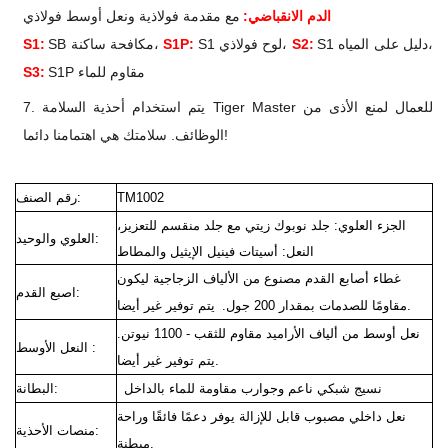
الدم الانقباضي:
مع مقدمة فولاذية ونعل أوسط فولاذي
S1 دليل على المياه،
S2:
S1 لوح فولاذي،
S1P:
SB مكافحة ساكنة،
S1:
S1P مقاوم للماء
S3:
7. يتم استخدام أحذية السلامة Tiger Master للعمال لمنع الأذى من
الوظائف. سلامتك هي اهتمامنا دائما!
TM1002
رقم الصنف:
الجزء العلوي: جلد نوبوك زيتي مع جلد منقسم للتعزيز،
العلوي والوحيد:
النعل: أسيتات فينيل الإيثيل والمطاط
غطاء أصابع القدم مصنوع من الألياف الزجاجية ليكون
اصبع القدم:
مقاومًا للصدمات بمقدار 200 جول. يتم توفير غير أيضا.
نعل أوسط من ألياف الأراميد مقاوم للثقب - 1100 نيوتن.
النعل الأوسط :
يتم توفير غير أيضا.
نسيج شبكي ناعم وجوارب مقاومة للماء بالداخل
البطانة:
نعل داخلي مصبوب قابل للإزالة يوفر دعمًا فائقًا وراحة
منصات الأحذية:
مبطنة.