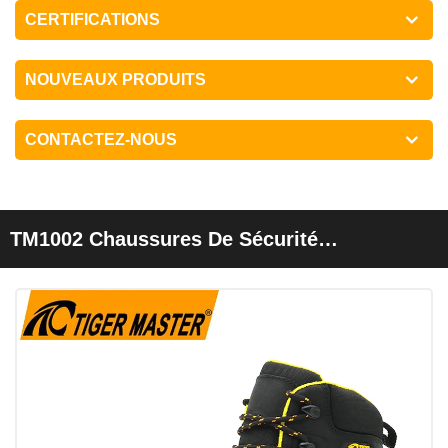
CERTIFICATIONS
NOUVEAUX PRODUITS
CONTACTEZ-NOUS
TM1002 Chaussures De Sécurité
Imperméables Anti-Crevaison En Cuir
Véritable Avec Bout En Fibre De Verre Pour
Hommes