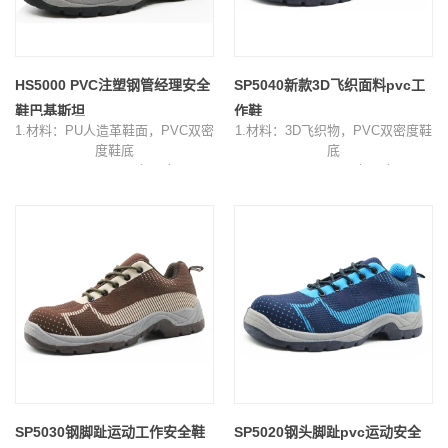
HS5000 PVC注塑钢管经理安全
SP5040新款3D飞织面料pvc工
鞋巴基斯坦
作鞋
1.材料：PU人造革鞋面，PVC双密
1.材料：3D飞织物，PVC双密度鞋
度鞋底
底
2.Size：38-46（4-12）
2.Size：38-46（4-12）
3.标准：SB-P或其他人
3.Color：深蓝色鞋面，灰色/蓝色
4.功能：冲击/穿刺/油/酸/防滑
鞋底
5.包装：每盒1双，每箱10双。
4.包装：每盒1双，每箱10双
6.Sample时间：10天
5.Sample时间：7天
7.订单交货时间：收到订金后45天
6.订单交货时间：收到订金后30天
SP5030钢脚趾运动工作安全鞋
SP5020钢头脚趾pvc运动安全