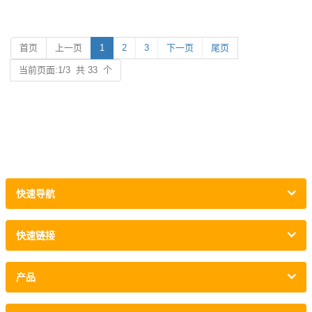
4.包装：每箱1对，每箱10对
5.样品时间：7天
5.样品时间：7天
6.订货时间：收到存款后30天
6.订货时间：收到存款后30天
首页
上一页
1
2
3
下一页
尾页
当前页面:1/3 共 33 个
快速导航
快速链接
产品