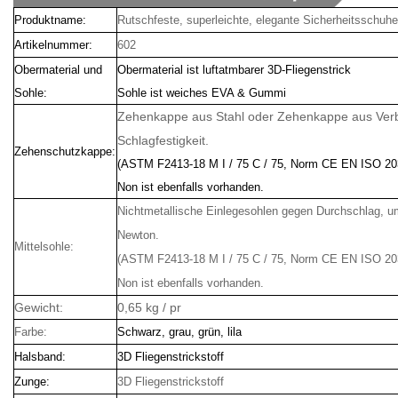
Produktname:
Rutschfeste, superleichte, elegante Sicherheitsschuhe
Artikelnummer:
602
Obermaterial und
Obermaterial ist luftatmbarer 3D-Fliegenstrick
Sohle:
Sohle ist weiches EVA & Gummi
Zehenkappe aus Stahl oder Zehenkappe aus Verb
Schlagfestigkeit.
Zehenschutzkappe:
(ASTM F2413-18 M I / 75 C / 75, Norm CE EN ISO 20
Non ist ebenfalls vorhanden.
Nichtmetallische Einlegesohlen gegen Durchschlag, u
Newton.
Mittelsohle:
(ASTM F2413-18 M I / 75 C / 75, Norm CE EN ISO 20
Non ist ebenfalls vorhanden.
Gewicht:
0,65 kg / pr
Farbe:
Schwarz, grau, grün, lila
Halsband:
3D Fliegenstrickstoff
Zunge:
3D Fliegenstrickstoff