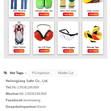
Hot Tags. :
PU-Injektion
Middle Cut
Heilongjiang Safer Co., Ltd.
Tel:
86-13936186368
Wechat:
86-13936186368
Facebook:
kevinwang
Gesprächspartner:
Kevin