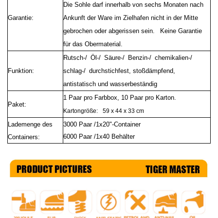
Die Sohle darf innerhalb von sechs Monaten nach
Garantie:
Ankunft der Ware im Zielhafen nicht in der Mitte
gebrochen oder abgerissen sein.
Keine Garantie
für das Obermaterial.
Rutsch-/ Öl-/ Säure-/ Benzin-/ chemikalien-/
Funktion:
schlag-/ durchstichfest, stoßdämpfend,
antistatisch und wasserbeständig
1 Paar pro Farbbox, 10 Paar pro Karton.
Paket:
Kartongröße:
59 x 44 x 33 cm
Lademenge des
3000 Paar /1x20"-Container
6000 Paar /1x40 Behälter
Containers: