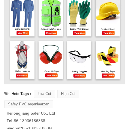
Hete Tags :
Low Cut
High Cut
Safey PVC regenlaarzen
Heilongjiang Safer Co., Ltd
Tel:
86-13936186368
wechat:
86-13936186368