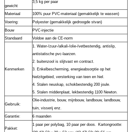
3,5 kg per paar
gewicht
Materiaal
100% puur PVC-materiaal (gemakkelijk te wassen)
Voering:
Polyester (gemakkelijk gedroogde stvan)
Bouw
PVC-injectie
Standaard
Voldoe aan de CE-norm
1. Water-/zuur-/alkali-/olie-/vetbestendig, antislip,
antistatische pvc-laarzen.
2. buitenzool is slijtvast en contract.
Kenmerken
3. Enkelbescherming, energieabsorptie op het
hielzitgebied, versterking van teen en hiel.
4. Stalen neuskap, schokbestendig 200 joule.
5. Stalen middenplaat, lekbestendig 1100 Newton.
Olie-industrie, bouw, mijnbouw, landbouw, landbouw,
Gebruik:
tuin, visserij enz.
Garantie:
6 maanden
1 paar per polybag, 10 paar per doos. Kartongrootte:
Pakket: