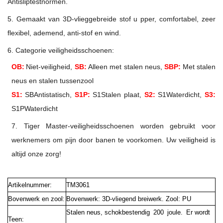
Antisliptestnormen.
5. Gemaakt van 3D-vlieggebreide stof u
pper, comfortabel, zeer
flexibel, ademend, anti-stof en wind.
6. Categorie veiligheidsschoenen:
OB:
Niet-veiligheid,
SB:
Alleen met stalen neus,
SBP:
Met stalen
neus en stalen tussenzool
S1:
SBAntistatisch,
S1P:
S1Stalen plaat,
S2:
S1Waterdicht,
S3:
S1PWaterdicht
7. Tiger Master-veiligheidsschoenen worden gebruikt voor
werknemers om pijn door banen te voorkomen. Uw veiligheid is
altijd onze zorg!
Artikelnummer:
TM3061
Bovenwerk en zool:
Bovenwerk: 3D-vliegend breiwerk. Zool: PU
Stalen neus, schokbestendig 200 joule. Er wordt
Teen: