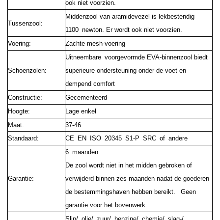
ook niet voorzien.
Middenzool van aramidevezel is lekbestendig
Tussenzool:
1100 newton. Er wordt ook niet voorzien.
Voering:
Zachte mesh-voering
Uitneembare voorgevormde EVA-binnenzool biedt
Schoenzolen:
superieure ondersteuning onder de voet en
dempend comfort
Constructie:
Gecementeerd
Hoogte:
Lage enkel
Maat:
37-46
Standaard:
CE EN ISO 20345 S1-P SRC of andere
6 maanden
De zool wordt niet in het midden gebroken of
Garantie:
verwijderd binnen zes maanden nadat de goederen
de bestemmingshaven hebben bereikt.
Geen
garantie voor het bovenwerk.
Slip/ olie/ zuur/ benzine/ chemie/ slag-/