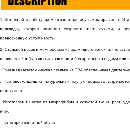
1.
Выполняйте работу прямо в
защитная обувь мастера тигра
. Эт
подкладку, которая помогает сохранять ноги сухими, и н
превосходную устойчивость.
2. Стальной носок и межподошва из арамидного волокна.
что
встр
опасности.
Чтобы защитить ваши ноги без проколов гвоздями или 
. Съемная метатомическая стелька из ЭВА обеспечивает длительн
. Противоскользящий натуральный каучук.
подошва встречает
ескользкость.
. Изготовлен из кожи из микрофибры и сетчатой ткани.
pper, уд
етру.
. Категория защитной обуви: