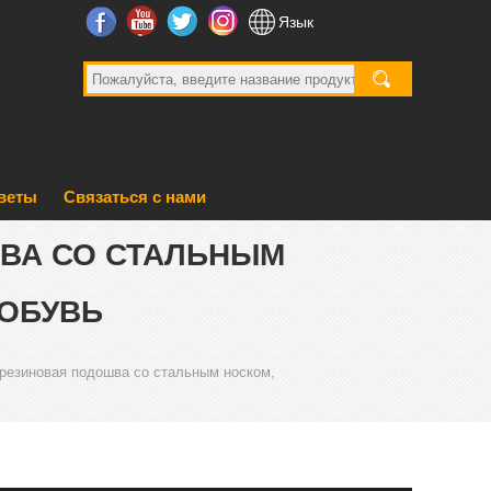
facebook
YouTube
Twitter
Инстаграм
Язык
веты
Связаться с нами
ВА СО СТАЛЬНЫМ
ОБУВЬ
резиновая подошва со стальным носком,