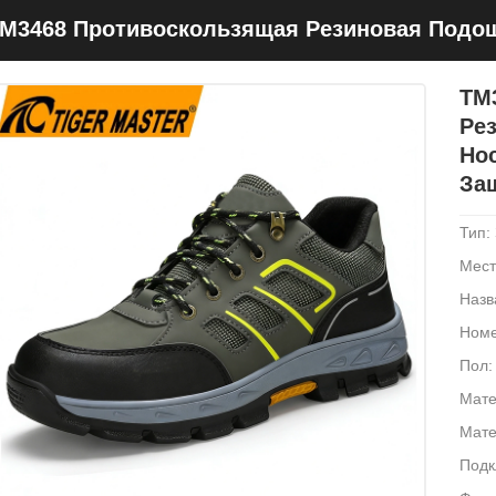
M3468 Противоскользящая Резиновая Подо
ротивопрокольная Рабочая Защитная Обув
TM
Ре
Но
За
Тип:
Мест
Назв
Номе
Пол:
Мате
Мате
Подк