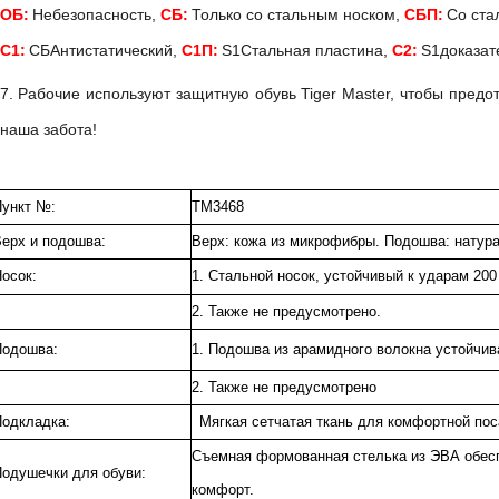
ОБ:
Небезопасность,
СБ:
Только со стальным носком,
СБП:
Со ста
С1:
СБАнтистатический,
С1П:
S1Стальная пластина,
С2:
S1доказат
7. Рабочие используют защитную обувь Tiger Master, чтобы предо
наша забота!
ункт №:
ТМ3468
ерх и подошва:
Верх: кожа из микрофибры. Подошва: натура
осок:
1. Стальной носок, устойчивый к ударам 20
2. Также не предусмотрено.
одошва:
1. Подошва из арамидного волокна устойчив
2. Также не предусмотрено
одкладка:
Мягкая сетчатая ткань для комфортной пос
Съемная формованная стелька из ЭВА обесп
одушечки для обуви:
комфорт.