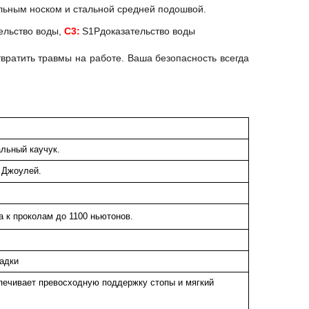
льным носком и стальной средней подошвой.
ельство воды,
С3:
S1Pдоказательство воды
твратить травмы на работе. Ваша безопасность всегда
льный каучук.
0 Джоулей.
а к проколам до 1100 ньютонов.
адки
ечивает превосходную поддержку стопы и мягкий