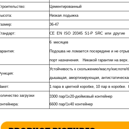
троительство:
Цементированный
ысота:
Низкая лодыжка
азмер:
36-47
тандарт:
CE EN ISO 20345 S1-P SRC или другие
6 месяцев
арантия:
Подошва не ломается посередине и не отрыв
порт назначения.
Никакой гарантии на верх.
Устойчивость к скольжению/маслу/кислоте/
ункция:
дышащая, амортизирующая, антистатическа
акет:
1 пара в цветной коробке, 10 пар в коробке.
оличество загрузки
3300 пар/1x20-дюймовый контейнер
онтейнера:
6600 пар/1x40 контейнер