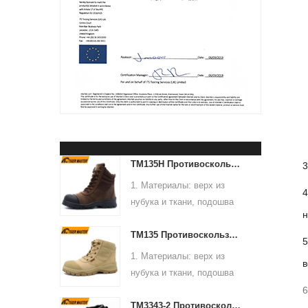
TM135H Противоскользящая прочная резиновая подошва со стальным носком и защитой от проколов, высококачественные защитные ботинки
3
1. Материалы: верх из
4
нубука и ткани, подошва
н
из полиуретана и резины,
TM135 Противоскользящие водонепроницаемые защитные ботинки для походов на открытом воздухе с носком из стекловолокна
подкладка из мягкой
5
сетчатой ткани.
1. Материалы: верх из
в
2. Размер: 36-47.
нубука и ткани, подошва
3. Носок и средняя
из полиуретана и резины,
6
подошва: стальной носок
TM3343-2 Противоскользящая защитная обувь из черного нубука со стальным носком и защитой от проколов
подкладка из мягкой