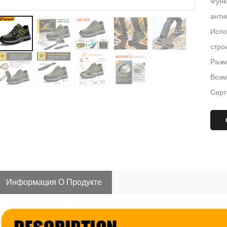
Функ
анти
Испо
стро
Разм
Возм
Серт
Информация О Продукте