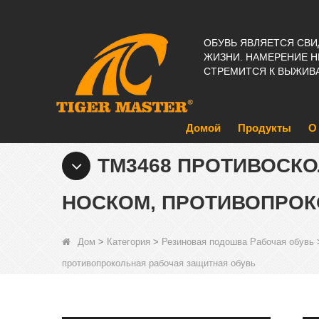
ОБУВЬ ЯВЛЯЕТСЯ СВ
ЖИЗНИ. НАМЕРЕНИЕ Н
СТРЕМИТСЯ К ВЫЖИВ
Домой
Продукты
О
TM3468 ПРОТИВОСК
НОСКОМ, ПРОТИВОПРОК
Дом
>
Категория
>
Резиновая подошва Рабочая обувь
противопрокольная рабочая защитная обувь