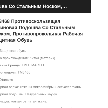
шва Со Стальным Носком,
ь
3468 Противоскользящая
зиновая Подошва Со Стальным
ском, Противопрокольная Рабочая
щитная Обувь
 Защитная обувь
о происхождения: Китай (материк)
ание бренда: ТИГР МАСТЕР
р модели: ТМ3468
 Унисекс
риал верха: кожа из микрофибры и сетчатая ткань.
риал подошвы: Натуральный каучук.
ладка: мягкая сетчатая ткань.