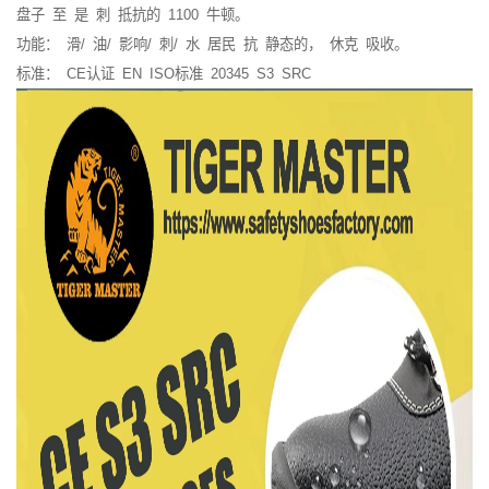
盘子
至
是
刺
抵抗的
1100
牛顿。
功能：
滑/
油/
影响/
刺/
水
居民
抗
静态的，
休克
吸收。
标准：
CE认证
EN
ISO标准
20345
S3
SRC