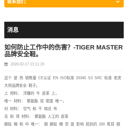
联系我们
消息
如何防止工作中的伤害？-TIGER MASTER
品牌安全鞋。
2020-02-17 13:11:20
这个
是
热
销售量
CE认证
EN
ISO标准
20345
S3
SRC
标准
老虎
大师品牌安全
鞋子。
上
用料
：
浮雕的
牛
皮革
上，
唯一
材料：
聚氨酯
双
密度
唯一，
衬
材料：
空气
和
干
啮合
布
舌
和
领
材料：
聚氨酯
人工的
皮革
脚趾
帽
和
中
唯一：
钢
脚趾
帽
至
是
影响
抵抗的
200
焦耳
钢