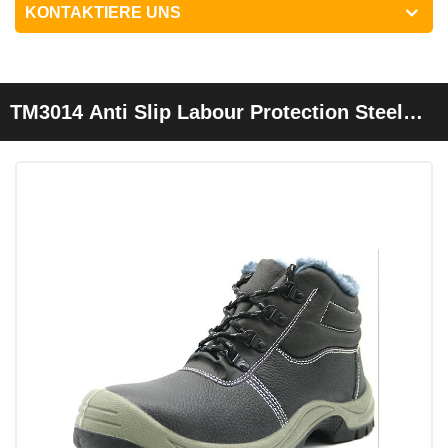
KONTAKTIERE UNS
TM3014 Anti Slip Labour Protection Steel
Toe Stahlplatte Pelzfutter Safety Schuhe
Winter