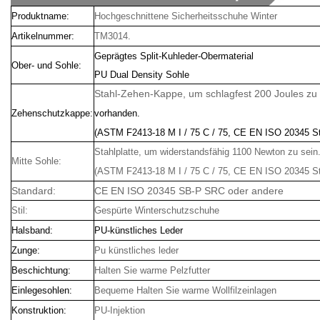
Produktname:
Hochgeschnittene Sicherheitsschuhe Winter
Artikelnummer:
TM3014.
Geprägtes Split-Kuhleder-Obermaterial
Ober- und Sohle:
PU Dual Density Sohle
Stahl-Zehen-Kappe, um schlagfest 200 Joules zu 
Zehenschutzkappe:
vorhanden.
(ASTM F2413-18 M I / 75 C / 75, CE EN ISO 20345 S
Stahlplatte, um widerstandsfähig 1100 Newton zu sein
Mitte Sohle:
(ASTM F2413-18 M I / 75 C / 75, CE EN ISO 20345 S
Standard:
CE EN ISO 20345 SB-P SRC oder andere
Stil:
Gespürte Winterschutzschuhe
Halsband:
PU-künstliches Leder
Zunge:
Pu künstliches leder
Beschichtung:
Halten Sie warme Pelzfutter
Einlegesohlen:
Bequeme Halten Sie warme Wollfilzeinlagen
Konstruktion:
PU-Injektion