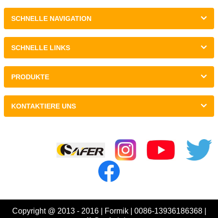
SCHNELLE NAVIGATION
SCHNELLE LINKS
PRODUKTE
KONTAKTIERE UNS
Verknüpfungen :
Copyright @ 2013 - 2016 | Formik | 0086-13936186368 |