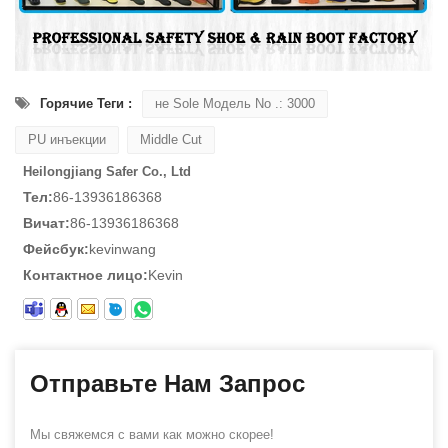
Горячие Теги :
не Sole Модель No .: 3000
PU инъекции
Middle Cut
Heilongjiang Safer Co., Ltd
Тел:
86-13936186368
Вичат:
86-13936186368
Фейсбук:
kevinwang
Контактное лицо:
Kevin
Отправьте Нам Запрос
Мы свяжемся с вами как можно скорее!