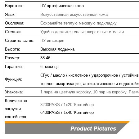
Воротник:
ПУ артефическая кожа
Язык:
Искусственная искусственная кожа
Оболочка:
Сохраняйте теплую меховую подкладку
Стельки:
Удобно держите теплые шерстяные стельки
Строительство:
ПУ инъекция
Высота:
Высокая лодыжка
Размер:
38-46
Гарантия:
6.
месяцы
С
Губ / масло / кислотное / ударопрочное / устойчи
Функция:
теплое, амортизацию, антистатическое и водостойк
Упаковка:
1 пара на цветную коробку, 10 пар на коробку. Разм
Количество
3200PASS / 1x20 'Контейнер
загрузки
6400PASS / 1x40 'Контейнер
контейнера: