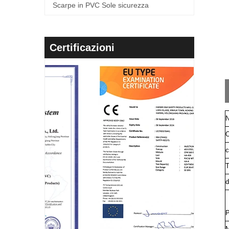
Scarpe in PVC Sole sicurezza
Certificazioni
N
O
c
T
d
P
M