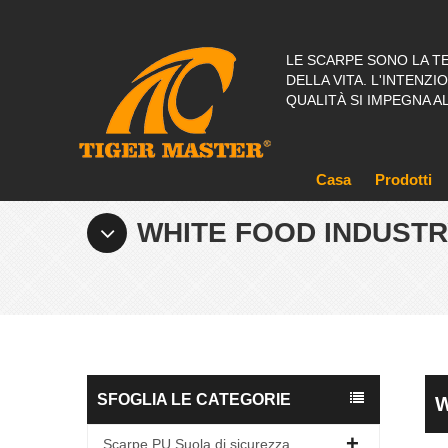
LE SCARPE SONO LA T
DELLA VITA. L'INTENZ
QUALITÀ SI IMPEGNA A
Casa
Prodotti
WHITE FOOD INDUSTR
SFOGLIA LE CATEGORIE
W
Scarpe PU Suola di sicurezza