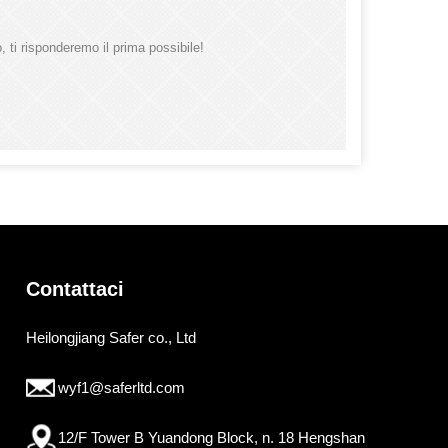
 ti risponderemo il prima possibile!
Contattaci
Heilongjiang Safer co., Ltd
wyf1@saferltd.com
12/F Tower B Yuandong Block, n. 18 Hengshan