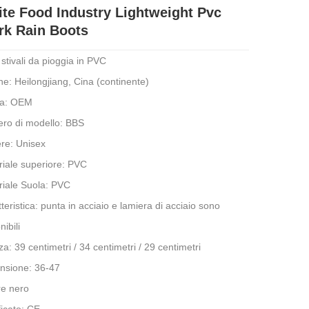
te Food Industry Lightweight Pvc
k Rain Boots
 stivali da pioggia in PVC
ne: Heilongjiang, Cina (continente)
a: OEM
ro di modello: BBS
re: Unisex
riale superiore: PVC
riale Suola: PVC
teristica: punta in acciaio e lamiera di acciaio sono
nibili
za: 39 centimetri / 34 centimetri / 29 centimetri
nsione: 36-47
re nero