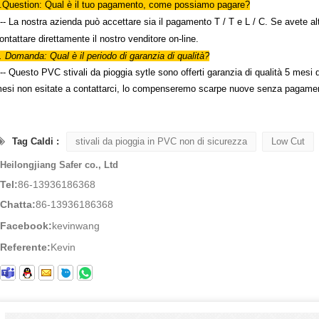
.Question: Qual è il tuo pagamento, come possiamo pagare?
--- La nostra azienda può accettare sia il pagamento T / T e L / C. Se avete al
ontattare direttamente il nostro venditore on-line.
. Domanda: Qual è il periodo di garanzia di qualità?
--- Questo PVC stivali da pioggia sytle sono offerti garanzia di qualità 5 mesi d
esi non esitate a contattarci, lo compenseremo scarpe nuove senza pagame
Tag Caldi :
stivali da pioggia in PVC non di sicurezza
Low Cut
Heilongjiang Safer co., Ltd
Tel:
86-13936186368
Chatta:
86-13936186368
Facebook:
kevinwang
Referente:
Kevin