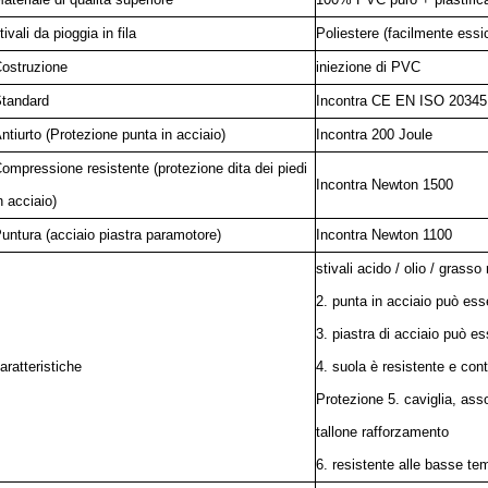
tivali da pioggia in fila
Poliestere (facilmente essi
ostruzione
iniezione di PVC
tandard
Incontra CE EN ISO 20345 s
ntiurto (Protezione punta in acciaio)
Incontra 200 Joule
ompressione resistente (protezione dita dei piedi
Incontra Newton 1500
n acciaio)
untura (acciaio piastra paramotore)
Incontra Newton 1100
stivali acido / olio / grasso
2. punta in acciaio può e
3. piastra di acciaio può es
aratteristiche
4. suola è resistente e cont
Protezione 5. caviglia, ass
tallone rafforzamento
6. resistente alle basse te