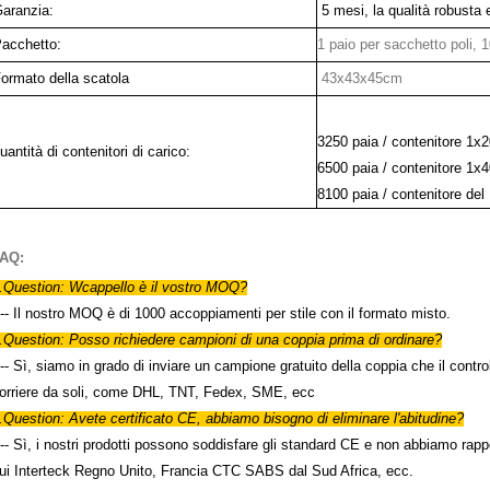
aranzia:
5 mesi, la qualità robusta 
acchetto:
1 paio per sacchetto poli, 
ormato della scatola
43x43x45cm
3250 paia / contenitore 1x2
uantità di contenitori di carico:
6500 paia / contenitore 1x4
8100 paia / contenitore del
AQ:
.Question: W
cappello è il vostro MOQ?
--- Il nostro MOQ è di 1000 accoppiamenti per stile con il formato misto.
.Question: Posso richiedere campioni di una coppia prima di ordinare?
--- Sì, siamo in grado di inviare un campione gratuito della coppia che il control
orriere da soli, come DHL, TNT, Fedex, SME, ecc
.Question: Avete certificato CE, abbiamo bisogno di eliminare l'abitudine?
--- Sì, i nostri prodotti possono soddisfare gli standard CE e non abbiamo rappor
ui Interteck Regno Unito, Francia CTC SABS dal Sud Africa, ecc.