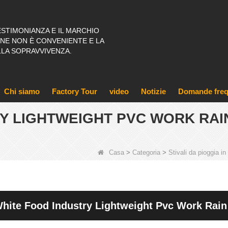
ESTIMONIANZA E IL MARCHIO
IONE NON È CONVENIENTE E LA
LLA SOPRAVVIVENZA.
Chi siamo
Factory Tour
video
Notizie
Domande freq
Y LIGHTWEIGHT PVC WORK RAI
Casa
>
Categoria
>
Stivali da pioggia i
hite Food Industry Lightweight Pvc Work Rain