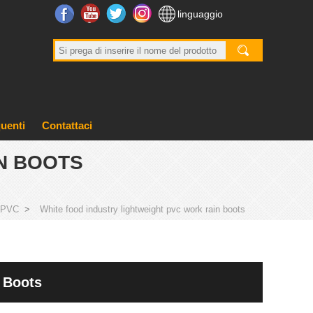
Facebook
Youtube
Twitter
Instagram
linguaggio
uenti
Contattaci
N BOOTS
n PVC
>
White food industry lightweight pvc work rain boots
 Boots