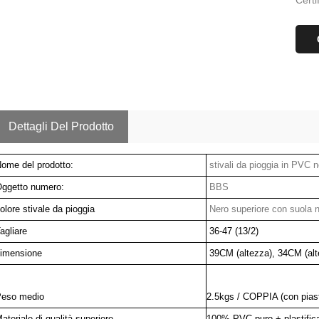
Certi
Dettagli Del Prodotto
ome del prodotto:
stivali da pioggia in PVC
ggetto numero:
BBS
olore stivale da pioggia
Nero superiore con suola 
agliare
36-47 (13/2)
imensione
39CM (altezza), 34CM (alte
eso medio
2.5kgs / COPPIA (con piastr
ateriale di qualità superiore
100% PVC puro + plastifican