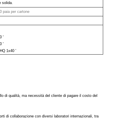
e solida.
10 paia per cartone
0 '
0 '
 HQ 1x40 '
lo di qualità, ma necessità del cliente di pagare il costo del
ti di collaborazione con diversi laboratori internazionali, tra