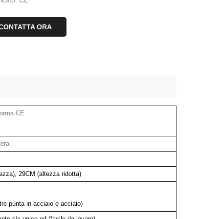
ficato: CE
CONTATTA ORA
 norma CE
nera
zza), 29CM (altezza ridotta)
e punta in acciaio e acciaio)
te sia unico ed (facile da lavare)