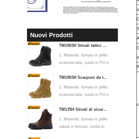
s
C
S
Nuovi Prodotti
A
TM1903H Stivali tattici da trekking con suola in gomma antiscivolo in pelle scamosciata da montagna
C
1. Materiali: tomaia in pelle
i
scamosciata, suola in PU e
P
gomma, fodera in morbido
TM1903H Scarponi da trekking da arrampicata per allenamento all'aperto antiscivolo in pelle scamosciata antiscivolo per uomo
tessuto a rete
2. Taglia: 36-47
1. Materiali: tomaia in pelle
3. Puntale e suola
scamosciata, suola in PU e
intermedia: No
gomma, fodera in morbido
c
4. Standard: CE EN ISO
TM135H Stivali di sicurezza di alta qualità antiscivolo con suola in gomma resistente e punta in acciaio, a prova di foratura
tessuto a rete
20345:2022 OB FO SR o
2. Taglia: 36-47
1. Materiali: tomaia in pelle
altri
3. Puntale e suola
nabuk e tessuto, suola in
5. Funzione: antiscivolo,
intermedia: No
PU e gomma, fodera in
resistente all'olio, agli