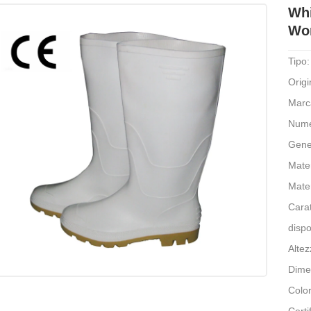
Whi
Wor
Tipo:
Origi
Marc
Nume
Gene
Mate
Mate
Carat
dispo
Altez
Dime
Colo