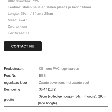
Sole Materiaal: PVC
Feature: stalen neus en stalen plaat zijn beschikbaar
Lengte: 39cm / 34cm / 29cm
Maat: 36-47
Zwarte kleur
Certificaat: CE
CONTACT NU
Productnaam:
CE-norm PVC regenlaarzen
Punt Nr:
BBS
regenlaars kleur
Zwarte bovenkant met zwarte zool
Besnoeiing
36-47 (13/2)
39cm (volledige hoogte), 34cm (hoogte), 29cm
grootte
(lage hoogte)