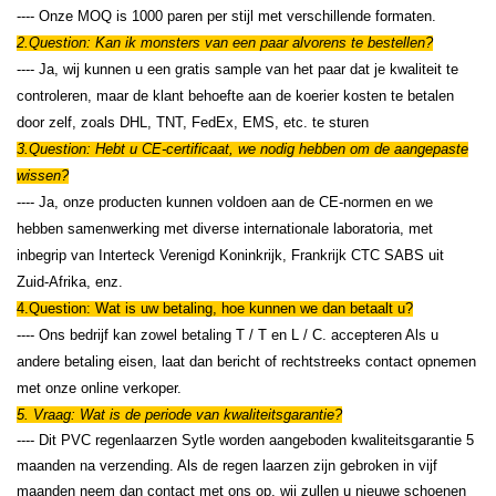
---- Onze MOQ is 1000 paren per stijl met verschillende formaten.
2.Question: Kan ik monsters van een paar alvorens te bestellen?
-
--- Ja, wij kunnen u een gratis sample van het paar dat je kwaliteit te
controleren, maar de klant behoefte aan de koerier kosten te betalen
door zelf, zoals DHL, TNT, FedEx, EMS, etc. te sturen
3.Question: Hebt u CE-certificaat, we nodig hebben om de aangepaste
wissen?
---- Ja, onze producten kunnen voldoen aan de CE-normen en we
hebben samenwerking met diverse internationale laboratoria, met
inbegrip van Interteck Verenigd Koninkrijk, Frankrijk CTC SABS uit
Zuid-Afrika, enz.
4.Question: Wat is uw betaling, hoe kunnen we dan betaalt u?
---- Ons bedrijf kan zowel betaling T / T en L / C. accepteren Als u
andere betaling eisen, laat dan bericht of rechtstreeks contact opnemen
met onze online verkoper.
5. Vraag: Wat is de periode van kwaliteitsgarantie?
---- Dit PVC regenlaarzen Sytle worden aangeboden kwaliteitsgarantie 5
maanden na verzending. Als de regen laarzen zijn gebroken in vijf
maanden neem dan contact met ons op, wij zullen u nieuwe schoenen