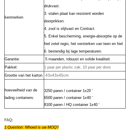
drukvast.
3. stalen plaat kan resistent worden
kenmerken
doorprikken.
4. zool is slijtvast en Contract.
5. Enkel bescherming, energie-absorptie op de
hiel zetel regio, het versterken van teen en hiel
6. bestendig bij lage temperaturen.
Garantie:
5 maanden, robuust en solide kwaliteit.
Pakket:
1 paar per plastic zak, 10 paar per doos
43x43x45cm
Grootte van het karton
hoeveelheid van de
3250 paren / container 1x20 '
lading containers:
6500 paren / container 1x40 '
8100 paren / HQ container 1x40 '
FAQ:
1.Question: W
hoed is uw MOQ?