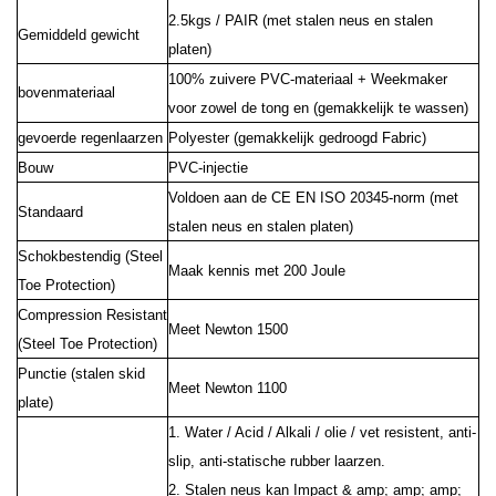
2.5kgs / PAIR (met stalen neus en stalen
Gemiddeld gewicht
platen)
100% zuivere PVC-materiaal + Weekmaker
bovenmateriaal
voor zowel de tong en (gemakkelijk te wassen)
gevoerde regenlaarzen
Polyester (gemakkelijk gedroogd Fabric)
Bouw
PVC-injectie
Voldoen aan de CE EN ISO 20345-norm (met
Standaard
stalen neus en stalen platen)
Schokbestendig (Steel
Maak kennis met 200 Joule
Toe Protection)
Compression Resistant
Meet Newton 1500
(Steel Toe Protection)
Punctie (stalen skid
Meet Newton 1100
plate)
1. Water / Acid / Alkali / olie / vet resistent, anti-
slip, anti-statische rubber laarzen.
2. Stalen neus kan Impact & amp; amp; amp;