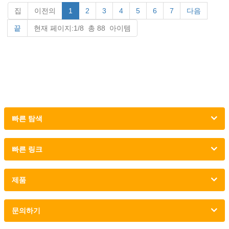
집
이전의
1
2
3
4
5
6
7
다음
끝
현재 페이지:1/8 총 88 아이템
빠른 탐색
빠른 링크
제품
문의하기