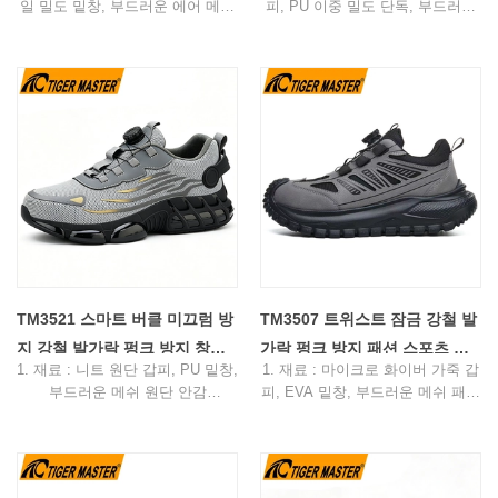
일 밀도 밑창, 부드러운 에어 메쉬
피, PU 이중 밀도 단독, 부드러운
작업
패브릭 안감
에어 메쉬 패브릭
2. 크기: 37-47
2. 크기: 36-47
3. 토우 캡 및 미드솔: 스틸 토우 캡
3. 토 캡 & 미드솔 : 스틸 토 캡 &
및 아라미드 섬유 중창
스틸 플레이트
4. 표준: CE EN ISO 20345 S3
4. 표준: CE EN ISO 20345:2011
SRC 또는 기타
S1-P SRC 또는 기타
5. 기능: 미끄러짐/기름/휘발유/화
5. 기능: 슬립/오일/산/충격/펑크 방
학물질/충격/빵꾸 저항하는, 방수,
지, 정전기 방지, 충격 흡수.
충격 흡수.
6. 사용법: 작업장, 창고, 일반 작
6. 사용법: 작업장, 창고, 물류, 기
업, 실내 작업 등
본 작업장, 건설 등
7. 패키지: 색상 상자당 1쌍, 판지
7. 포장: 칼라 박스 당 1개 쌍, 판지
당 10쌍.
당 10개 쌍.
8. 주문 리드 타임: 보증금 수령 후
8. 주문 리드 타임: 보증금을 받은
45일
TM3521 스마트 버클 미끄럼 방
TM3507 트위스트 잠금 강철 발
후 45일
지 강철 발가락 펑크 방지 창고
가락 펑크 방지 패션 스포츠 안
1. 재료 : 니트 원단 갑피, PU 밑창,
1. 재료 : 마이크로 화이버 가죽 갑
패션 스포츠 안전화
전화 경량
부드러운 메쉬 원단 안감
피, EVA 밑창, 부드러운 메쉬 패브
2. 크기: 36-47
릭 안감
3. 토 캡 & 미드솔 : 스틸 토 & 아라
2. 크기: 36-47
미드 섬유 미드솔
3. 토 캡 & 미드솔 : 스틸토 & 아라
4. 표준: CE EN ISO 20345:2022
미드 섬유 미드솔