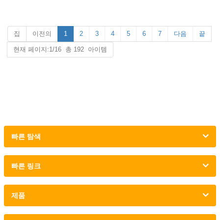
3. 토 캡 & 미드솔 : 스틸 토 & 스틸
3. 토 캡 & 미드솔 : 스틸 토 & 스틸
미드 플레이트
미드 플레이트
4. 표준: CE EN ISO 20345:2022
4. 표준: CE EN ISO 20345:2022
집
S1-P FO SR 또는 기타
이전의
1
2
3
4
5
S1-P FO SR 또는 기타
6
7
다음
끝
5. 기능: 미끄러짐/오일/가솔린/충
5. 기능: 미끄러짐/오일/가솔린/충
현재 페이지:1/16 총 192 아이템
격/천공 방지, 정전기 방지, 충격
격/천공 방지, 정전기 방지, 충격
흡수
흡수
6. 패키지: 색상 상자 당 1 쌍, 판지
6. 패키지: 색상 상자 당 1 쌍, 판지
당 10 쌍.
당 10 쌍.
7. 샘플 시간: 7일
7. 샘플 시간: 7일
8. 주문 리드타임: 보증금 수령 후
8. 주문 리드타임: 보증금 수령 후
45일
45일
빠른 탐색
빠른 링크
제품