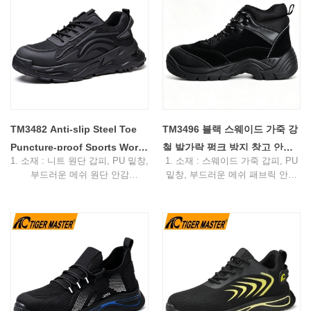
S1-P FO SR 또는 기타
4. 표준: CE EN ISO 20345:2022
5. 기능: 미끄러짐/기름/산/충격/천
S1-P FO SR 또는 기타
공 방지, 정전기 방지, 통기성, 충
5. 기능: 미끄러짐/기름/산/휘발유/
격 흡수
충격/천공 방지, 통기성, 충격 흡수
6. 패키지: 색상 상자 당 1 쌍, 판지
6. 패키지: 색상 상자 당 1 쌍, 판지
당 10 쌍.
당 10 쌍.
7. 샘플 시간: 7일
7. 샘플 시간: 7일
8. 주문 리드타임: 보증금 수령 후
8. 주문 리드타임: 보증금 수령 후
45일
45일
TM3482 Anti-slip Steel Toe
TM3496 블랙 스웨이드 가죽 강
Puncture-proof Sports Work
철 발가락 펑크 방지 창고 안전
1. 소재 : 니트 원단 갑피, PU 밑창,
1. 소재 : 스웨이드 가죽 갑피, PU
Safety Shoes Breathable -
화
부드러운 메쉬 원단 안감
밑창, 부드러운 메쉬 패브릭 안감
COPY - 6o1nfk
2. 크기: 36-47
2. 크기: 36-47
3. 토 캡 & 미드솔 : 스틸토 & 아라
3. 토 캡 & 미드솔 : 스틸 토 & 스틸
미드 섬유 미드솔
미드솔
4. 표준: CE EN ISO 20345:2022
4. 표준: CE EN ISO 20345:2022
S1-P FO SR 또는 기타
S1-P FO SR 또는 기타
5. 기능: 미끄러짐/기름/산/휘발유/
5. 기능: 미끄러짐/기름/산/충격/천
충격/천공 방지, 통기성, 충격 흡수
공 방지, 정전기 방지, 통기성, 충
6. 패키지: 색상 상자 당 1 쌍, 판지
격 흡수
당 10 쌍.
6. 패키지: 색상 상자 당 1 쌍, 판지