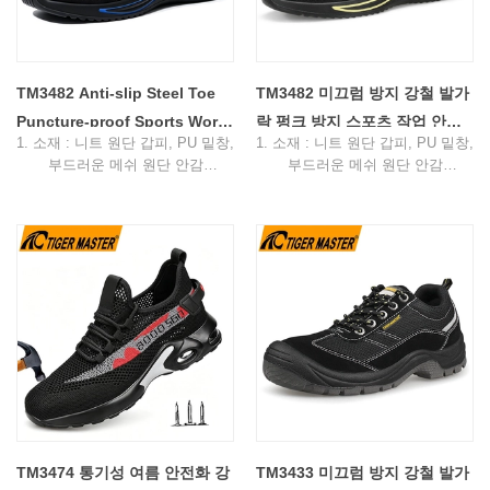
7. 샘플 시간: 7일
당 10 쌍.
8. 주문 리드타임: 보증금 수령 후
7. 샘플 시간: 7일
45일
8. 주문 리드타임: 보증금 수령 후
45일
TM3482 Anti-slip Steel Toe
TM3482 미끄럼 방지 강철 발가
Puncture-proof Sports Work
락 펑크 방지 스포츠 작업 안전
1. 소재 : 니트 원단 갑피, PU 밑창,
1. 소재 : 니트 원단 갑피, PU 밑창,
Safety Shoes Breathable -
화 통기성
부드러운 메쉬 원단 안감
부드러운 메쉬 원단 안감
COPY - s5j2i1
2. 크기: 36-47
2. 크기: 36-47
3. 토 캡 & 미드솔 : 스틸토 & 아라
3. 토 캡 & 미드솔 : 스틸토 & 아라
미드 섬유 미드솔
미드 섬유 미드솔
4. 표준: CE EN ISO 20345:2022
4. 표준: CE EN ISO 20345:2022
S1-P FO SR 또는 기타
S1-P FO SR 또는 기타
5. 기능: 미끄러짐/기름/산/휘발유/
5. 기능: 미끄러짐/기름/산/휘발유/
충격/천공 방지, 통기성, 충격 흡수
충격/천공 방지, 통기성, 충격 흡수
6. 패키지: 색상 상자 당 1 쌍, 판지
6. 패키지: 색상 상자 당 1 쌍, 판지
당 10 쌍.
당 10 쌍.
7. 샘플 시간: 7일
7. 샘플 시간: 7일
8. 주문 리드타임: 보증금 수령 후
8. 주문 리드타임: 보증금 수령 후
45일
45일
TM3474 통기성 여름 안전화 강
TM3433 미끄럼 방지 강철 발가