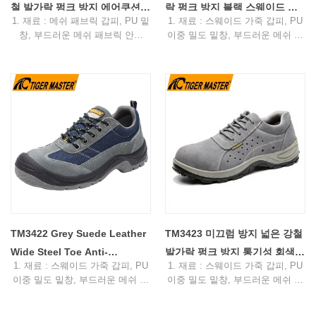
철 발가락 펑크 방지 에어쿠션
락 펑크 방지 블랙 스웨이드 안
1. 재료 : 메쉬 패브릭 갑피, PU 밑
1. 재료 : 스웨이드 가죽 갑피, PU
미끄럼 방지
전 신발 남성
창, 부드러운 메쉬 패브릭 안감
이중 밀도 밑창, 부드러운 메쉬 패
2. 크기: 36-47
브릭 안감
3. 토 캡 & 미드솔 : 스틸토 & 아라
2. 크기: 36-47
미드 섬유 미드솔
3. 토 캡 & 미드솔 : 스틸 토 & 스틸
4. 표준: CE EN ISO 20345:2022
미드 플레이트
S1-P FO SR 또는 기타
4. 표준: CE EN ISO 20345:2022
5. 기능: 미끄러짐/기름/산/휘발유/
S1-P FO SR 또는 기타
충격/천공 방지, 통기성, 충격 흡수
5. 기능: 미끄러짐/오일/가솔린/충
6. 패키지: 색상 상자 당 1 쌍, 판지
격/천공 방지, 정전기 방지, 충격
당 10 쌍.
흡수
7. 샘플 시간: 7일
6. 패키지: 색상 상자 당 1 쌍, 판지
8. 주문 리드타임: 보증금 수령 후
당 10 쌍.
45일
7. 샘플 시간: 7일
8. 주문 리드타임: 보증금 수령 후
45일
TM3422 Grey Suede Leather
TM3423 미끄럼 방지 넓은 강철
Wide Steel Toe Anti-
발가락 펑크 방지 통기성 회색
1. 재료 : 스웨이드 가죽 갑피, PU
1. 재료 : 스웨이드 가죽 갑피, PU
puncture Warehouse Work
스웨이드 안전화
이중 밀도 밑창, 부드러운 메쉬 패
이중 밀도 밑창, 부드러운 메쉬 패
Shoes - COPY - qmm9pf
브릭 안감
브릭 안감
2. 크기: 36-47
2. 크기: 36-47