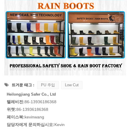
뜨거운 태그 :
PU 주입
Low Cut
Heilongjiang Safer Co., Ltd
텔레비전:
86-13936186368
위챗:
86-13936186368
페이스북:
kevinwang
담당자에게 문의하십시오:
Kevin