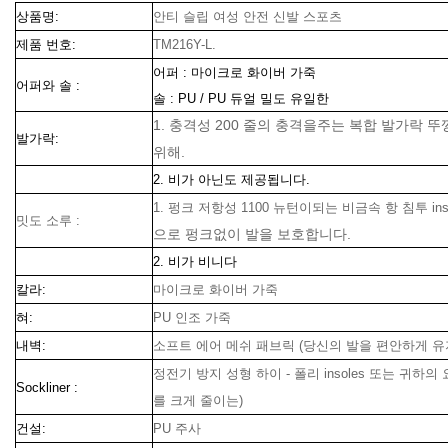
상품명:
안티 슬립 여성 안전 신발 스포츠
제품 번호:
TM216Y-L.
어퍼 : 마이크로 화이버 가죽
어퍼와 솔 :
솔 : PU / PU 듀얼 밀도 유일한
1. 충격성 200 줄의 충격을주는 복합 발가락 
발가락:
위해.
2. 비가 아닌도 제공됩니다.
1. 펑크 저항성 1100 뉴턴이되는 비금속 항 침투 inso
밋도 소루 :
으로 펑크없이 발을 보호합니다.
2. 비가 비니다
칼라:
마이크로 화이버 가죽
혀:
PU 인조 가죽
내벽:
소프트 에어 메쉬 패브릭 (당신의 발을 편안하게 유
정전기 방지 성형 하이 - 폴리 insoles 또는 귀하의
Sockliner :
를 크게 줄이는)
건설:
PU 주사