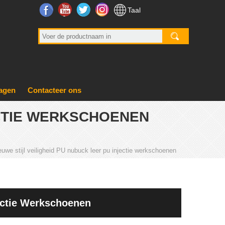
Facebook
YouTube
Twitter
Instagram-x-
Taal
ragen
Contacteer ons
ECTIE WERKSCHOENEN
euwe stijl veiligheid PU nubuck leer pu injectie werkschoenen
jectie Werkschoenen