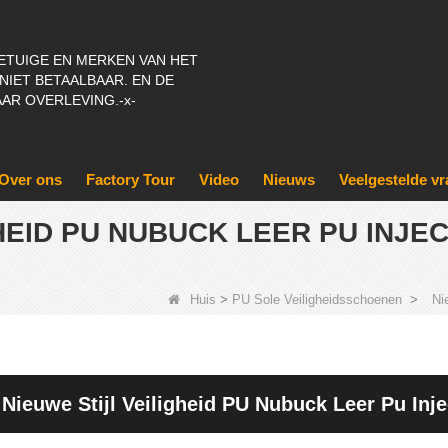
ETUIGE EN MERKEN VAN HET
 NIET BETAALBAAR. EN DE
AR OVERLEVING.-x-
Over ons
Factory Tour
Video
Nieuws
Veelgestelde v
GHEID PU NUBUCK LEER PU INJ
Huis
>
PU Sole Veiligheidsschoenen
>
Ni
Nieuwe Stijl Veiligheid PU Nubuck Leer Pu In