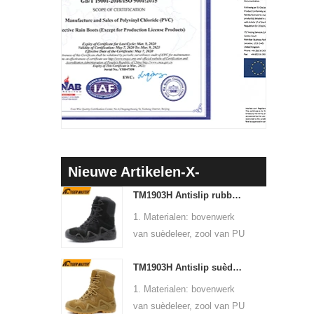
Nieuwe Artikelen-X-
TM1903H Antislip rubberen zool Suède lederen bergwandeltrekking tactische laarzen
1. Materialen: bovenwerk
van suèdeleer, zool van PU
en rubber, voering van
TM1903H Antislip suède niet-veilige buitentraining klimwandelschoenen voor heren
zachte mesh-stof
2. Maat: 36-47
1. Materialen: bovenwerk
3. Neus en middenzool:
van suèdeleer, zool van PU