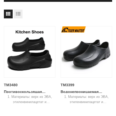
TM3480
TM3399
Противоскользящая
Водонепроницаемая
1. Материалы: верх из ЭВА,
1. Материалы: верх из ЭВА,
маслостойкая рабочая
противоскользящая
этиленвинилацетат и
этиленвинилацетат и
обувь для кухни из ЭВА
удобная легкая рабочая
противоскользящая резиновая
противоскользящая резиновая
для шеф-повара
обувь из ЭВА для кухонной
подошва.
подошва.